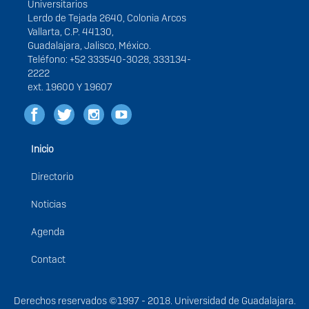
Universitarios
Lerdo de Tejada 2640, Colonia Arcos
Vallarta, C.P. 44130,
Guadalajara, Jalisco, México.
Teléfono: +52 333540-3028, 333134-
2222
ext. 19600 Y 19607
Inicio
Menú
principal
Directorio
Noticias
Agenda
Contact
Derechos
Derechos reservados ©1997 - 2018. Universidad de Guadalajara.