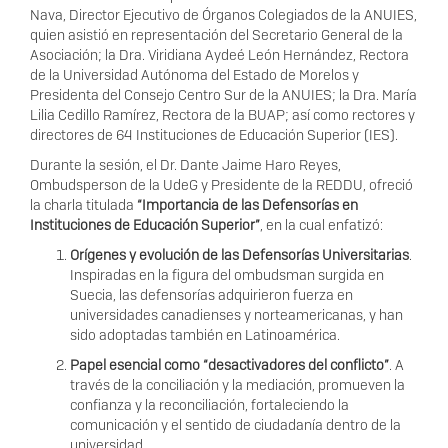
Na
v
a
, Di
r
e
c
t
o
r Eje
c
uti
v
o de Ó
r
g
an
o
s C
o
l
eg
i
ad
o
s de la ANUIE
S
,
quien a
s
i
s
tió en
r
ep
r
es
enta
c
i
ó
n del
S
ec
r
eta
r
io Gene
r
al de la
A
s
o
c
iación; la D
r
a. Virid
i
ana
Ay
deé León H
e
r
ná
n
d
e
z, Rec
t
o
r
a
de la Uni
v
e
r
sid
a
d Autó
n
o
m
a del E
s
t
a
do de Mo
r
elos y
P
r
e
siden
t
a del C
o
n
s
e
j
o Cen
tr
o S
u
r de la ANUIES;
l
a D
r
a. Ma
r
í
a
Lil
i
a Cedi
l
lo Ra
m
ír
e
z, Re
c
t
o
r
a de la
B
U
AP;
a
sí
c
o
m
o
r
ec
t
o
r
e
s y
di
r
ec
t
o
r
e
s
d
e
6
4
I
n
s
ti
t
u
c
ion
e
s
d
e Edu
c
a
c
ión
S
uperior
(
IES
)
.
Du
r
an
t
e la
se
sión, el D
r
. Dan
t
e Jai
m
e Haro Re
y
e
s
,
O
m
budspe
r
s
on de la
U
deG y
P
r
e
siden
t
e de la R
E
D
D
U
, of
r
eció
la
c
h
a
r
la ti
t
u
lada
“
I
mp
o
r
t
anc
i
a de
l
as D
e
fe
n
s
o
r
ía
s en
I
n
s
ti
t
ucion
e
s
d
e
E
du
c
ación Superi
o
r
”
, en la
c
u
al en
f
a
ti
z
ó:
Orí
g
en
e
s y
e
v
o
lución de
l
a
s D
e
f
en
s
o
r
í
as Uni
v
e
r
si
t
ar
i
a
s
.
Inspi
r
a
das en la fi
g
u
r
a del
om
buds
m
an
s
u
r
g
ida en
Suec
i
a, las
d
e
f
en
s
o
r
í
as
a
dqui
r
ie
r
on fue
rz
a en
uni
v
e
r
sidad
e
s
c
an
a
dien
se
s y no
r
tea
m
eri
c
a
na
s
, y
h
an
sido ad
o
p
t
ad
a
s t
am
bién en
L
a
ti
n
o
a
m
éri
c
a.
P
apel
e
s
enc
i
al co
m
o
“
d
e
s
acti
v
ado
r
e
s
d
el conflic
t
o
”
. A
t
r
a
v
é
s de la
c
on
c
i
l
i
a
c
ión y la
m
e
d
i
a
c
ión, p
r
o
m
ue
v
en la
c
onfi
a
n
z
a y la
r
e
c
oncil
i
a
c
ión,
f
o
r
t
a
leciendo la
c
omuni
c
a
c
ión y el
s
entido de
c
iudada
n
ía de
n
t
r
o de la
uni
v
e
r
sidad.