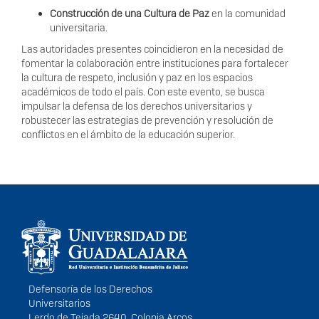
Con
s
trucci
ó
n de
u
na Cu
l
tu
r
a de
P
az
en la
c
o
m
unidad
uni
v
e
r
sit
ar
i
a.
L
as au
t
o
r
idad
e
s p
r
es
e
n
t
e
s
c
oin
c
idie
r
on en la
n
ec
e
sidad de
f
o
m
entar
l
a
c
o
lab
o
r
a
c
ión ent
r
e in
s
ti
t
u
c
ion
e
s pa
r
a
f
o
r
t
a
lecer
la
c
ultu
r
a de
r
e
spet
o
, in
c
l
u
sión y p
a
z en los
es
pa
c
i
o
s
a
c
adémi
c
os de t
o
do el paí
s
. C
o
n
es
te e
v
ent
o
,
s
e bu
sc
a
im
p
ul
s
ar la de
f
en
s
a de l
o
s
d
e
r
ec
h
os uni
v
e
r
sit
ar
i
o
s y
r
obu
s
te
c
er las
es
t
r
a
t
e
g
i
as de p
r
e
v
en
c
i
ó
n y
r
es
olu
c
ión de
c
onf
i
c
t
o
s en el á
m
bito de la educ
a
c
ión
s
uper
i
o
r
.
Información del
portal
Defensoría de los Derechos
Universitarios
Lerdo de Tejada 2640, Colonia Arcos