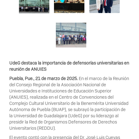
UdeG d
e
s
t
a
c
a
l
a imp
o
r
t
anc
i
a de de
f
en
s
o
r
í
as
u
ni
v
e
r
si
t
ar
i
as en
r
euni
ó
n de A
N
U
IES
P
ue
b
l
a,
P
u
e
.,
2
1 de ma
r
z
o de
2025
.
En el
m
a
r
c
o de la Reunión
del
C
on
s
ejo R
e
g
ion
a
l de la
A
s
o
c
i
a
c
ión N
a
c
ion
a
l de
Uni
v
e
r
sidad
e
s e In
s
ti
t
u
c
ion
e
s de Ed
u
c
a
c
ión Superi
o
r
(
ANUIES
)
,
r
eali
z
ada en el Cent
r
o de
C
on
v
e
n
c
i
o
n
e
s
d
el
C
o
m
plejo
C
ultu
r
al Uni
v
e
r
sit
ar
io de la
B
ene
m
éri
t
a Uni
v
ersidad
Autó
n
o
m
a de
P
u
e
bla
(
B
U
AP
)
,
s
e
s
ub
r
a
y
ó
l
a pa
r
ti
c
ipa
c
ión de
la Uni
v
e
r
sidad de G
u
ad
a
laj
a
r
a
(
UdeG)
p
or
s
u lide
r
a
zgo al
p
r
e
sidir la Red
d
e O
r
g
anis
m
os
D
e
f
en
s
o
r
e
s
d
e De
r
ec
h
os
U
n
i
v
e
r
si
t
a
r
ios
(
RED
D
U
)
.
El e
v
ento
c
on
t
ó con la p
r
es
en
c
i
a del D
r
. J
o
s
é
L
uis Cuevas