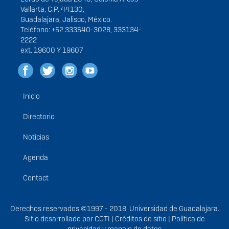
Vallarta, C.P. 44130,
Guadalajara, Jalisco, México.
Teléfono: +52 333540-3028, 333134-
2222
ext. 19600 Y 19607
Inicio
Menú
principal
Directorio
Noticias
Agenda
Contact
Derechos
Derechos reservados ©1997 - 2018. Universidad de Guadalajara.
Sitio desarrollado por
CGTI
|
Créditos de sitio
|
Política de
privacidad y manejo de datos