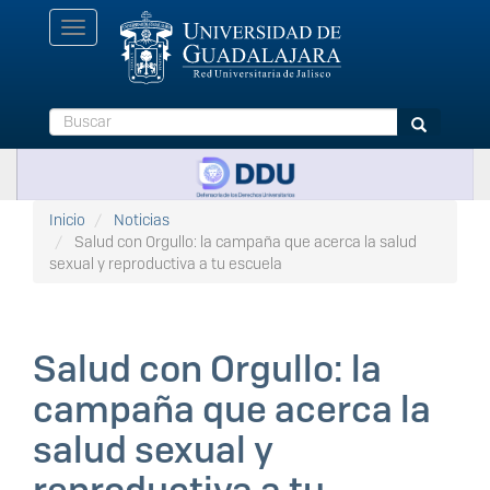
Pasar
Toggle
al
navigation
contenido
principal
Buscar
Buscar
Inicio
Noticias
Salud con Orgullo: la campaña que acerca la salud
sexual y reproductiva a tu escuela
Salud con Orgullo: la
campaña que acerca la
salud sexual y