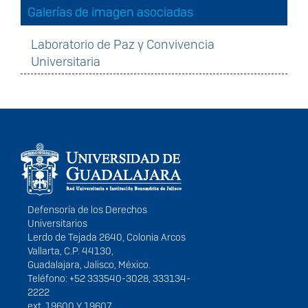
Galerías de imagen asociadas
Laboratorio de Paz y Convivencia
Universitaria
Información del
portal
Defensoría de los Derechos
Universitarios
Lerdo de Tejada 2640, Colonia Arcos
Vallarta, C.P. 44130,
Guadalajara, Jalisco, México.
Teléfono: +52 333540-3028, 333134-
2222
ext. 19600 Y 19607