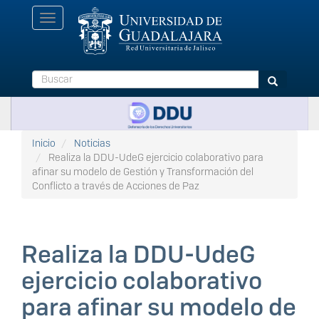
Pasar
Toggle
al
navigation
contenido
principal
Buscar
Buscar
Inicio
Noticias
Realiza la DDU-UdeG ejercicio colaborativo para
afinar su modelo de Gestión y Transformación del
Conflicto a través de Acciones de Paz
Realiza la DDU-UdeG
ejercicio colaborativo
para afinar su modelo de