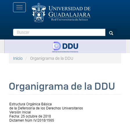
Pasar
Toggle
al
navigation
contenido
principal
Buscar
Buscar
Inicio
Organigrama de la DDU
Organigrama de la DDU