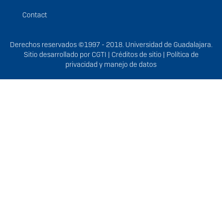
Contact
Derechos
Derechos reservados ©1997 - 2018. Universidad de Guadalajara.
Sitio desarrollado por
CGTI
|
Créditos de sitio
|
Política de
privacidad y manejo de datos